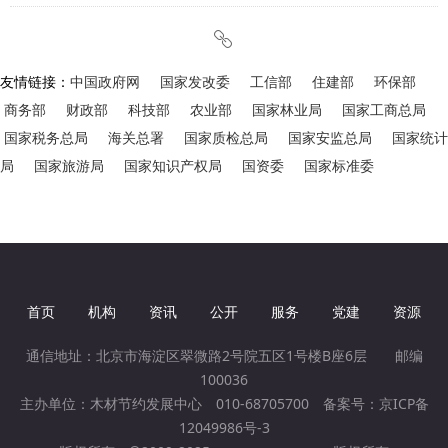
ꁓ
友情链接：
中国政府网
国家发改委
工信部
住建部
环保部
商务部
财政部
科技部
农业部
国家林业局
国家工商总局
国家税务总局
海关总署
国家质检总局
国家安监总局
国家统计
局
国家旅游局
国家知识产权局
国资委
国家标准委
首页
机构
资讯
公开
服务
党建
资源
通信地址：北京市海淀区翠微路2号院五区1号楼B座6层 邮编
100036
主办单位：木材节约发展中心 010-68705700 备案号：
京ICP备
12049986号-3