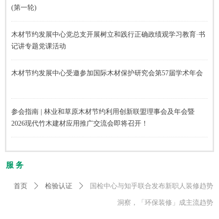
(第一轮)
木材节约发展中心党总支开展树立和践行正确政绩观学习教育·书
记讲专题党课活动
木材节约发展中心受邀参加国际木材保护研究会第57届学术年会
参会指南 | 林业和草原木材节约利用创新联盟理事会及年会暨
2026现代竹木建材应用推广交流会即将召开！
服 务
首页
ꄲ
检验认证
ꄲ
国检中心与知乎联合发布新职人装修趋势
洞察，「环保装修」成主流趋势