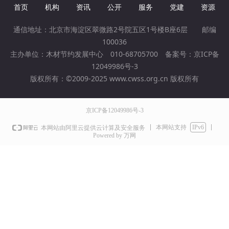
首页
机构
资讯
公开
服务
党建
资源
通信地址：北京市海淀区翠微路2号院五区1号楼B座6层 邮编
100036
主办单位：木材节约发展中心 010-68705700 备案号：
京ICP备
12049986号-3
版权所有：©2009-2025 www.cwss.org.cn 版权所有
京ICP备12049986号-3
本网站支持
IPv6
本网站由阿里云提供云计算及安全服务
Powered by 万网