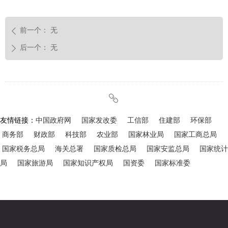
前一个：
无
ꄴ
后一个：
无
ꄲ
ꁓ
友情链接：
中国政府网
国家发改委
工信部
住建部
环保部
商务部
财政部
科技部
农业部
国家林业局
国家工商总局
国家税务总局
海关总署
国家质检总局
国家安监总局
国家统计
局
国家旅游局
国家知识产权局
国资委
国家标准委