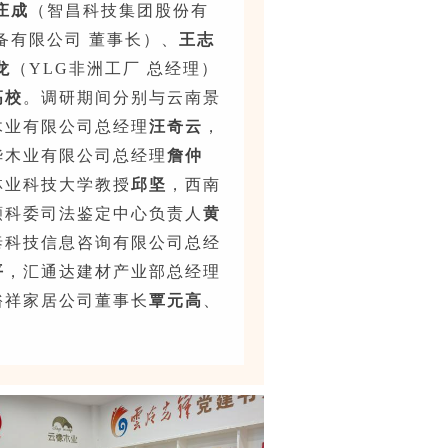
庄成
（智昌科技集团股份有
备有限公司 董事长）、
王志
龙
（YLG非洲工厂 总经理）
高校
。调研期间分别与云南景
木业有限公司总经理
汪奇云
，
华木业有限公司总经理
詹仲
林业科技大学教授
邱坚
，西南
濒科委司法鉴定中心负责人
黄
泰科技信息咨询有限公司总经
平
，汇通达建材产业部总经理
裕祥家居公司董事长
覃元高
、
。