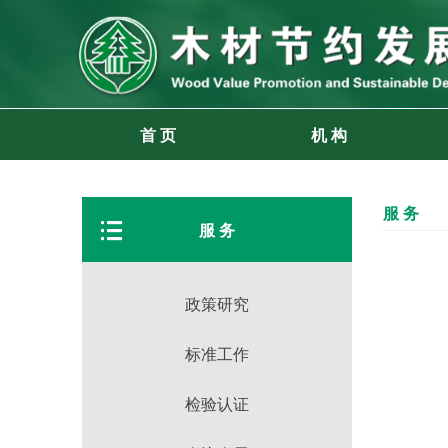
首 页
机 构
服 务
뀑
服 务
政策研究
标准工作
检验认证