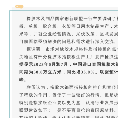
橡胶木及制品国家创新联盟一行主要调研了
板、单板、胶合板、衣架等日用木制品生产，
果等，并就企业经营情况、采伐政策、区域发
目前面临亟须解决的问题和需求进行深入交流
据调研，市场对橡胶木规格料及指接板的需
关地区有部分橡胶木指接板生产工厂复产抢抓
据显示2023年6月和7月，中国进口泰国橡胶木
同期为58.8万立方米，同比增33.8%。联盟预
峰。
联盟认为，橡胶木饰面指接板的推广和宣传
了积极的作用，促使了一波较好的行情。但是
特别是指接板企业要以史为鉴，认清行业发展
联盟建议如下：一是不要盲目抢购泰国原材料
其橡胶木砍伐、锯木体系成熟稳定，因此,对源