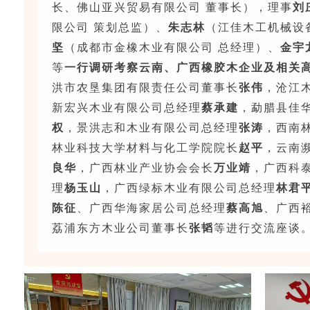
长、佛山亚兴贸易有限公司 董事长），理事
刘
限公司 策划总监）、
朱志林
（江佳木工机械设
坚
（成都市金橡木业有限公司 总经理）、
金宇
等
一行调研
考察云南、广西橡胶木企业及相关
洪市农垦集团有限责任公司董事长
张伟
，沧江
新宏兴木业有限公司总经理
蔡承建
，勐腊县佳
权
，景洪志和木业有限公司总经理
张涛
，西南
林业科技大学材料与化工学院院长
赵平
，云南
良华
，广西林业产业协会会长
万业靖
，广西科
理
杨玉山
，广西绿标木业有限公司总经理
林君
陈征
、广西华海家居公司总经理
蔡
高旭
、广西
荔浦东方木业公司董事长
张韬
等进行交流座谈