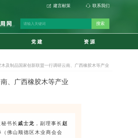
建言献策
联系我们
ꂐ
ꁱ
搜索
党 建
资 源
胶木及制品国家创新联盟一行调研云南、广西橡胶木等产业
云南、广西橡胶木等产业
盟秘书长
戚士龙
，副理事长
赵
春
（佛山顺德区木业商会会