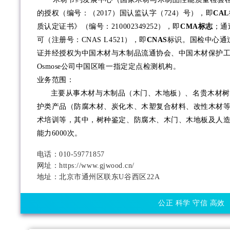
的授权（编号：（2017）国认监认字（724）号），即
CAL
质认定证书》（编号：210002349252），即
CMA标志
；通
可（注册号：CNAS L4521），即
CNAS
标识。国检中心通
证并经授权为中国木材与木制品流通协会、中国木材保护
Osmose公司中国区唯一指定定点检测机构。
业务范围：
主要从事木材与木制品（木门、木地板）、名贵木材树
护类产品（防腐木材、炭化木、木塑复合材料、改性木材
术培训等，其中，树种鉴定、防腐木、木门、木地板及人
能力6000次。
电话：010-59771857
网址：https://www.gjwood.cn/
地址：北京市通州区联东U谷西区22A
公正 科学 守信 高效