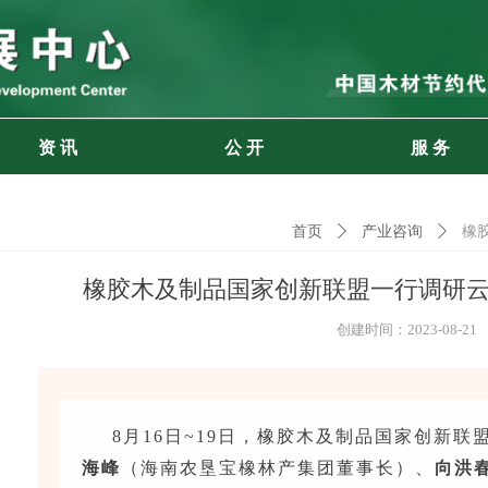
资 讯
公 开
服 务
首页
ꄲ
产业咨询
ꄲ
橡
橡胶木及制品国家创新联盟一行调研
创建时间：
2023-08-21
8月16日~19日，橡胶木及制品国家创新联
海峰
（海南农垦宝橡林产集团董事长）、
向洪