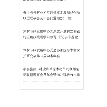
关于召开林业和草原橡胶木及制品创新
联盟理事会及年会的通知(第一轮)
木材节约发展中心党总支开展树立和践
行正确政绩观学习教育·书记讲专题党
课活动
木材节约发展中心受邀参加国际木材保
护研究会第57届学术年会
参会指南 | 林业和草原木材节约利用创
新联盟理事会及年会暨2026现代竹木建
材应用推广交流会即将召开！