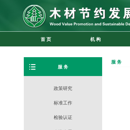
首 页
机 构
服 务
뀑
服 务
政策研究
标准工作
检验认证