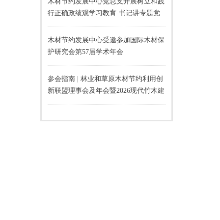
木材节约发展中心党总支开展树立和践
行正确政绩观学习教育·书记讲专题党
课活动
木材节约发展中心受邀参加国际木材保
护研究会第57届学术年会
参会指南 | 林业和草原木材节约利用创
新联盟理事会及年会暨2026现代竹木建
材应用推广交流会即将召开！