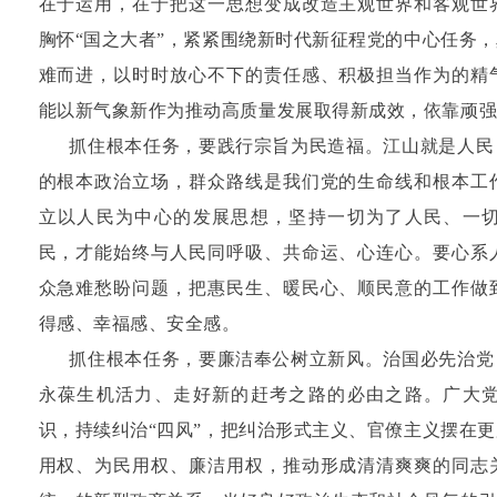
在于运用，在于把这一思想变成改造主观世界和客观世
胸怀“国之大者”，紧紧围绕新时代新征程党的中心任务
难而进，以时时放心不下的责任感、积极担当作为的精
能以新气象新作为推动高质量发展取得新成效，依靠顽
抓住根本任务，要践行宗旨为民造福。江山就是人民
的根本政治立场，群众路线是我们党的生命线和根本工
立以人民为中心的发展思想，坚持一切为了人民、一
民，才能始终与人民同呼吸、共命运、心连心。要心系
众急难愁盼问题，把惠民生、暖民心、顺民意的工作做
得感、幸福感、安全感。
抓住根本任务，要廉洁奉公树立新风。治国必先治党
永葆生机活力、走好新的赶考之路的必由之路。广大
识，持续纠治“四风”，把纠治形式主义、官僚主义摆在
用权、为民用权、廉洁用权，推动形成清清爽爽的同志