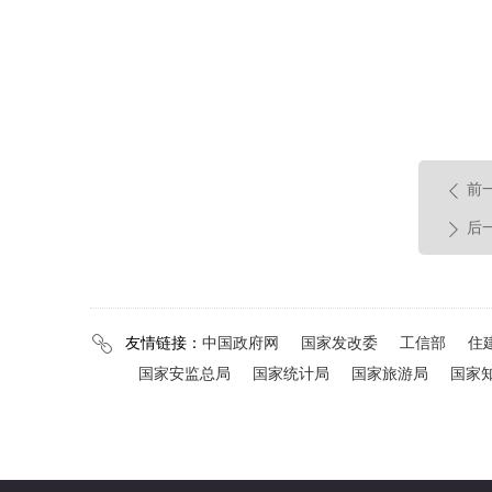
前
ꄴ
后
ꄲ
友情链接：
中国政府网
国家发改委
工信部
住
ꁓ
国家安监总局
国家统计局
国家旅游局
国家