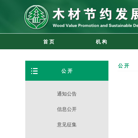
首 页
机 构
公 开
뀑
公 开
通知公告
信息公开
意见征集