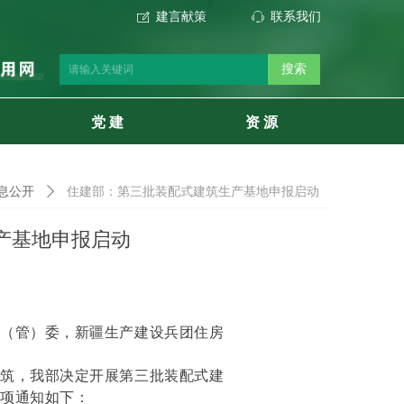
建言献策
联系我们
ꂐ
ꁱ
搜索
党 建
资 源
息公开
ꄲ
住建部：第三批装配式建筑生产基地申报启动
产基地申报启动
设（管）委，新疆生产建设兵团住房
建筑，我部决定开展第三批装配式建
事项通知如下：