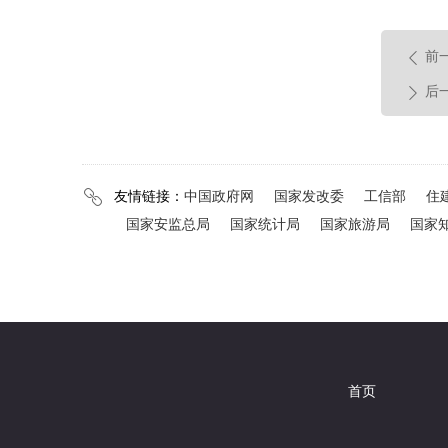
前
ꄴ
后
ꄲ
友情链接：
中国政府网
国家发改委
工信部
住
ꁓ
国家安监总局
国家统计局
国家旅游局
国家
首页