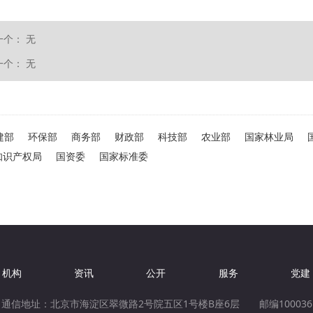
一个：
无
一个：
无
建部
环保部
商务部
财政部
科技部
农业部
国家林业局
知识产权局
国资委
国家标准委
机构
资讯
公开
服务
党建
通信地址：北京市海淀区翠微路2号院五区1号楼B座6层 邮编100036