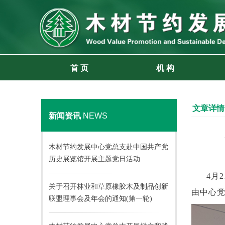
首 页
机 构
文章详情
新闻资讯
NEWS
木材节约发展中心党总支赴中国共产党
历史展览馆开展主题党日活动
4
月
2
关于召开林业和草原橡胶木及制品创新
由中心
联盟理事会及年会的通知(第一轮)