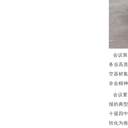
会议第
务业高
空器材
全会精
会议要
报的典
十届四
转化为