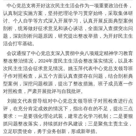
中心党总支将开好这次民主生活会作为一项重要政治任务，
认真制定实施方案，坚持把理论学习贯穿始终，采取集体研
讨、个人自学等方式深入开展学习，认真开展反面典型案例
剖析，统筹做好征求意见和谈心谈话，全面深入查摆突出问
题，深刻剖析问题原因，研究提出整改举措，为开好民主生
活会打牢基础。
会议通报了中心党总支深入贯彻中央八项规定精神学习教育
整改整治情况，
年度民主生活会整改落实情况，以及本
2024
次民主生活会征求意见情况。姚玉萍代表中心党总支领导班
子作对照检查，从五个方面认真查摆存在问题，结合剖析典
型案例，深挖问题根源，提出了整改措施。班子成员逐一作
对照检查，严肃开展批评与自我批评。
刘能文代表督导组对中心党总支领导班子对照检查进行点
评，在充分肯定成效的情况下，指出存在的不足，提出三点
要求：一是要强化理论武装，建常态化学习机制；二是要狠
抓问题整改落实，持续抓好作风建设；三是聚焦主责主业，
立足职责使命，勇于业务创新，形成新举措。