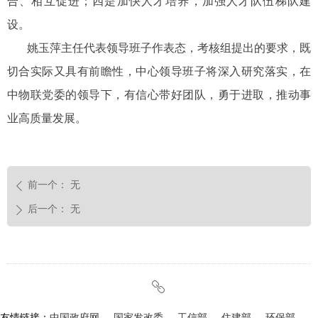
合、相互促进；四是加快人才培养，加强人才队伍梯队建
设。
姚玉萍主任代表领导班子作表态，考核组提出的要求，既
切合实际又具有前瞻性，中心领导班子将深入研究落实，在
中物联党委的领导下，有信心带好团队，勇于进取，推动事
业高质量发展。
前一个：
无
ꄴ
后一个：
无
ꄲ
ꁓ
友情链接：
中国政府网
国家发改委
工信部
住建部
环保部