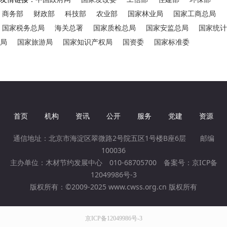
商务部
财政部
科技部
农业部
国家林业局
国家工商总局
国家税务总局
海关总署
国家质检总局
国家安监总局
国家统计
局
国家旅游局
国家知识产权局
国资委
国家标准委
首页
机构
资讯
公开
服务
党建
资源
通信地址：北京市海淀区翠微路2号院五区1号楼B座6层 邮编
100036
主办单位：木材节约发展中心 010-68705700 备案号：
京ICP备
12049986号-3
版权所有：©2009-2025 www.cwss.org.cn 版权所有
京ICP备12049986号-3