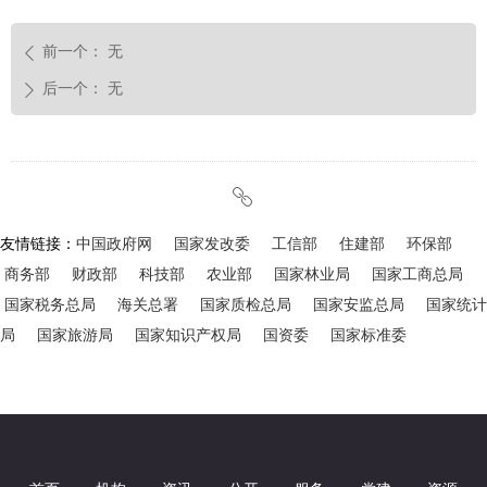
前一个：
无
ꄴ
后一个：
无
ꄲ
ꁓ
友情链接：
中国政府网
国家发改委
工信部
住建部
环保部
商务部
财政部
科技部
农业部
国家林业局
国家工商总局
国家税务总局
海关总署
国家质检总局
国家安监总局
国家统计
局
国家旅游局
国家知识产权局
国资委
国家标准委