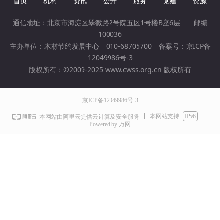
首页
机构
资讯
公开
服务
党建
资源
通信地址：北京市海淀区翠微路2号院五区1号楼B座6层 邮编
100036
主办单位：木材节约发展中心 010-68705700 备案号：
京ICP备
12049986号-3
版权所有：©2009-2025 www.cwss.org.cn 版权所有
京ICP备12049986号-3
本网站支持
IPv6
本网站由阿里云提供云计算及安全服务
Powered by 万网