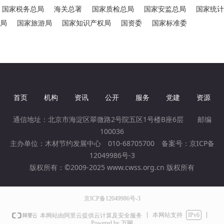
国家税务总局
海关总署
国家质检总局
国家安监总局
国家统计
局
国家旅游局
国家知识产权局
国资委
国家标准委
首页
机构
资讯
公开
服务
党建
资源
通信地址：北京市海淀区翠微路2号院五区1号楼B座6层 邮编
100036
主办单位：木材节约发展中心 010-68705700 备案号：
京ICP备
12049986号-3
版权所有：©2009-2025 www.cwss.org.cn 版权所有
京ICP备12049986号-3
本网站支持
IPv6
本网站由阿里云提供云计算及安全服务
Powered by 万网