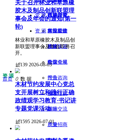
关于召开林业和草原橡
胶木及制品创新联盟理
党 建
机构设置
市场评论
信息公开
政策研究
事会及年会的通知(第一
轮)
资 源
科技前沿
意见征集
标准工作
支部党建
林业和草原橡胶木及制品创
新联盟理事会及年会即将召
检验认证
党建学习
政策
开。
会议会展
党章党规
数据
넶
139
2026-08-03
资 源
产业咨询
报告
首页
ꄲ
数 据
木材节约发展中心党总
支开展树立和践行正确
技术培训
专著
政绩观学习教育·书记讲
专题党课活动
国际交流
标准
넶
1595
2026-07-01
产业招商
成果