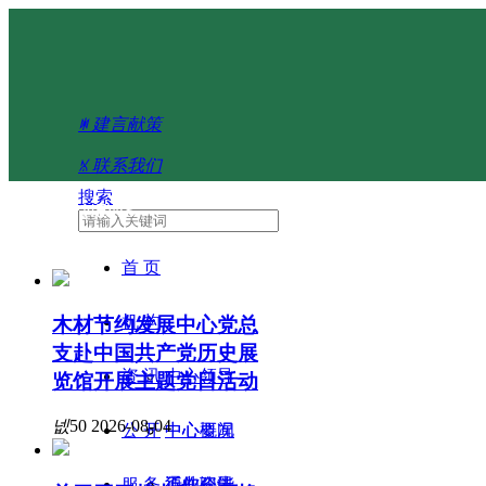
ꂐ
建言献策
ꁱ
联系我们
搜索
新闻资讯
NEWS
首 页
机 构
木材节约发展中心党总
支赴中国共产党历史展
资 讯
中心领导
览馆开展主题党日活动
넶
50
2026-08-04
公 开
中心概况
中心要闻
服 务
工作职能
行业资讯
通知公告