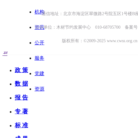
机构
通信地址：北京市海淀区翠微路2号院五区1号楼B座6
资讯
主办单位：木材节约发展中心 010-68705700 备案
版权所有：©2009-2025 www.cwss.org.
公开
资 源
뀑
服务
政 策
党建
数 据
资源
报 告
专 著
标 准