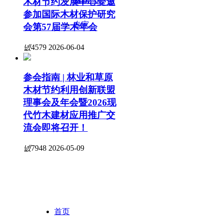
期刊杂志
文献
木材节约发展中心受邀
参加国际木材保护研究
专家
会第57届学术年会
넶
4579
2026-06-04
参会指南 | 林业和草原
木材节约利用创新联盟
理事会及年会暨2026现
代竹木建材应用推广交
流会即将召开！
넶
7948
2026-05-09
首页