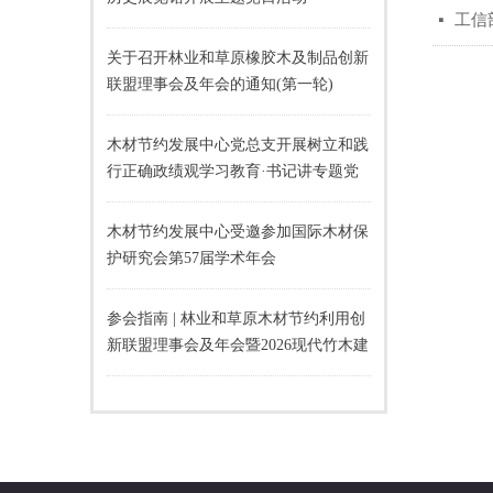
工信
넷
关于召开林业和草原橡胶木及制品创新
联盟理事会及年会的通知(第一轮)
木材节约发展中心党总支开展树立和践
行正确政绩观学习教育·书记讲专题党
课活动
木材节约发展中心受邀参加国际木材保
护研究会第57届学术年会
参会指南 | 林业和草原木材节约利用创
新联盟理事会及年会暨2026现代竹木建
材应用推广交流会即将召开！