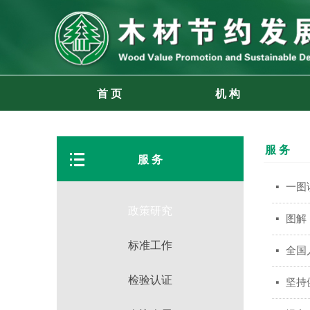
首 页
机 构
服 务
뀑
服 务
一图
넷
政策研究
图解
넷
标准工作
全国
넷
检验认证
坚持
넷