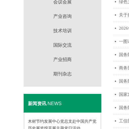
会议会展
绿色
넷
关于
넷
产业咨询
20
넷
技术培训
一图
넷
国际交流
国务
넷
产业招商
商务
넷
期刊杂志
国务
넷
国家
넷
新闻资讯
NEWS
国务
넷
工信
넷
木材节约发展中心党总支赴中国共产党
历史展览馆开展主题党日活动