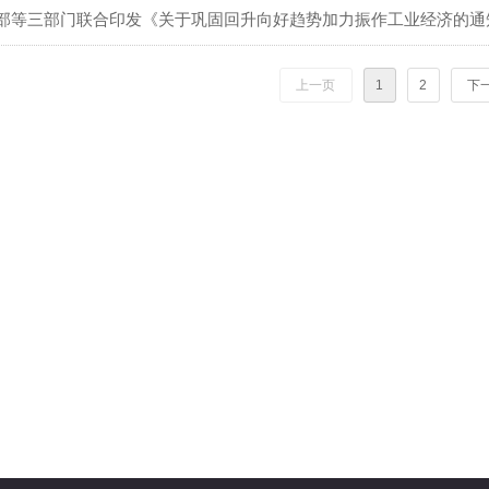
部等三部门联合印发《关于巩固回升向好趋势加力振作工业经济的通
上一页
1
2
下